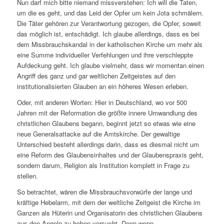
Nun darf mich bitte niemand missverstehen: Ich will die Taten,
um die es geht, und das Leid der Opfer um kein Jota schmälern.
Die Täter gehören zur Verantwortung gezogen, die Opfer, soweit
das möglich ist, entschädigt. Ich glaube allerdings, dass es bei
dem Missbrauchskandal in der katholischen Kirche um mehr als
eine Summe individueller Verfehlungen und ihre verschleppte
Aufdeckung geht. Ich glaube vielmehr, dass wir momentan einen
Angriff des ganz und gar weltlichen Zeitgeistes auf den
institutionalisierten Glauben an ein höheres Wesen erleben.
Oder, mit anderen Worten: Hier in Deutschland, wo vor 500
Jahren mit der Reformation die größte innere Umwandlung des
christlichen Glaubens begann, beginnt jetzt so etwas wie eine
neue Generalsattacke auf die Amtskirche. Der gewaltige
Unterschied besteht allerdings darin, dass es diesmal nicht um
eine Reform des Glaubensinhaltes und der Glaubenspraxis geht,
sondern darum, Religion als Institution komplett in Frage zu
stellen.
So betrachtet, wären die Missbrauchsvorwürfe der lange und
kräftige Hebelarm, mit dem der weltliche Zeitgeist die Kirche im
Ganzen als Hüterin und Organisatorin des christlichen Glaubens
aus den Angeln zu heben versucht. Denn wenn