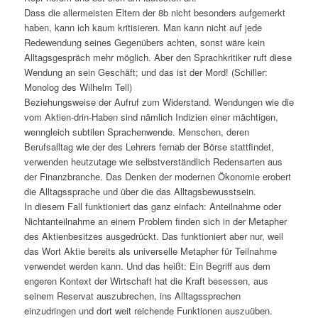
Dass die allermeisten Eltern der 8b nicht besonders aufgemerkt
haben, kann ich kaum kritisieren. Man kann nicht auf jede
Redewendung seines Gegenübers achten, sonst wäre kein
Alltagsgespräch mehr möglich. Aber den Sprachkritiker ruft diese
Wendung an sein Geschäft; und das ist der Mord! (Schiller:
Monolog des Wilhelm Tell)
Beziehungsweise der Aufruf zum Widerstand. Wendungen wie die
vom Aktien-drin-Haben sind nämlich Indizien einer mächtigen,
wenngleich subtilen Sprachenwende. Menschen, deren
Berufsalltag wie der des Lehrers fernab der Börse stattfindet,
verwenden heutzutage wie selbstverständlich Redensarten aus
der Finanzbranche. Das Denken der modernen Ökonomie erobert
die Alltagssprache und über die das Alltagsbewusstsein.
In diesem Fall funktioniert das ganz einfach: Anteilnahme oder
Nichtanteilnahme an einem Problem finden sich in der Metapher
des Aktienbesitzes ausgedrückt. Das funktioniert aber nur, weil
das Wort Aktie bereits als universelle Metapher für Teilnahme
verwendet werden kann. Und das heißt: Ein Begriff aus dem
engeren Kontext der Wirtschaft hat die Kraft besessen, aus
seinem Reservat auszubrechen, ins Alltagssprechen
einzudringen und dort weit reichende Funktionen auszuüben.