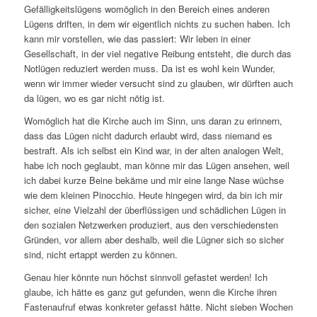
Gefälligkeitslügens womöglich in den Bereich eines anderen
Lügens driften, in dem wir eigentlich nichts zu suchen haben. Ich
kann mir vorstellen, wie das passiert: Wir leben in einer
Gesellschaft, in der viel negative Reibung entsteht, die durch das
Notlügen reduziert werden muss. Da ist es wohl kein Wunder,
wenn wir immer wieder versucht sind zu glauben, wir dürften auch
da lügen, wo es gar nicht nötig ist.
Womöglich hat die Kirche auch im Sinn, uns daran zu erinnern,
dass das Lügen nicht dadurch erlaubt wird, dass niemand es
bestraft. Als ich selbst ein Kind war, in der alten analogen Welt,
habe ich noch geglaubt, man könne mir das Lügen ansehen, weil
ich dabei kurze Beine bekäme und mir eine lange Nase wüchse
wie dem kleinen Pinocchio. Heute hingegen wird, da bin ich mir
sicher, eine Vielzahl der überflüssigen und schädlichen Lügen in
den sozialen Netzwerken produziert, aus den verschiedensten
Gründen, vor allem aber deshalb, weil die Lügner sich so sicher
sind, nicht ertappt werden zu können.
Genau hier könnte nun höchst sinnvoll gefastet werden! Ich
glaube, ich hätte es ganz gut gefunden, wenn die Kirche ihren
Fastenaufruf etwas konkreter gefasst hätte. Nicht sieben Wochen