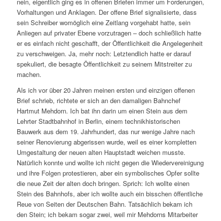
nein, eigentlich ging es in offenen Briefen immer um Forderungen,
Vorhaltungen und Anklagen. Der offene Brief signalisierte, dass
sein Schreiber womöglich eine Zeitlang vorgehabt hatte, sein
Anliegen auf privater Ebene vorzutragen – doch schließlich hatte
er es einfach nicht geschafft, der Öffentlichkeit die Angelegenheit
zu verschweigen. Ja, mehr noch: Letztendlich hatte er darauf
spekuliert, die besagte Öffentlichkeit zu seinem Mitstreiter zu
machen.
Als ich vor über 20 Jahren meinen ersten und einzigen offenen
Brief schrieb, richtete er sich an den damaligen Bahnchef
Hartmut Mehdorn. Ich bat ihn darin um einen Stein aus dem
Lehrter Stadtbahnhof in Berlin, einem technikhistorischen
Bauwerk aus dem 19. Jahrhundert, das nur wenige Jahre nach
seiner Renovierung abgerissen wurde, weil es einer kompletten
Umgestaltung der neuen alten Hauptstadt weichen musste.
Natürlich konnte und wollte ich nicht gegen die Wiedervereinigung
und ihre Folgen protestieren, aber ein symbolisches Opfer sollte
die neue Zeit der alten doch bringen. Sprich: Ich wollte einen
Stein des Bahnhofs, aber ich wollte auch ein bisschen öffentliche
Reue von Seiten der Deutschen Bahn. Tatsächlich bekam ich
den Stein; ich bekam sogar zwei, weil mir Mehdorns Mitarbeiter