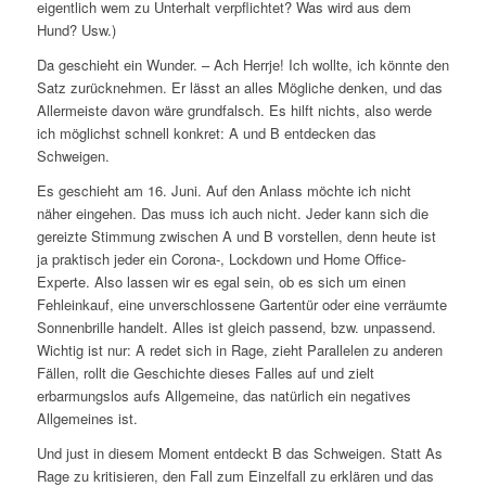
eigentlich wem zu Unterhalt verpflichtet? Was wird aus dem
Hund? Usw.)
Da geschieht ein Wunder. – Ach Herrje! Ich wollte, ich könnte den
Satz zurücknehmen. Er lässt an alles Mögliche denken, und das
Allermeiste davon wäre grundfalsch. Es hilft nichts, also werde
ich möglichst schnell konkret: A und B entdecken das
Schweigen.
Es geschieht am 16. Juni. Auf den Anlass möchte ich nicht
näher eingehen. Das muss ich auch nicht. Jeder kann sich die
gereizte Stimmung zwischen A und B vorstellen, denn heute ist
ja praktisch jeder ein Corona-, Lockdown und Home Office-
Experte. Also lassen wir es egal sein, ob es sich um einen
Fehleinkauf, eine unverschlossene Gartentür oder eine verräumte
Sonnenbrille handelt. Alles ist gleich passend, bzw. unpassend.
Wichtig ist nur: A redet sich in Rage, zieht Parallelen zu anderen
Fällen, rollt die Geschichte dieses Falles auf und zielt
erbarmungslos aufs Allgemeine, das natürlich ein negatives
Allgemeines ist.
Und just in diesem Moment entdeckt B das Schweigen. Statt As
Rage zu kritisieren, den Fall zum Einzelfall zu erklären und das