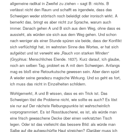
allgemeine radikal in Zweifel zu ziehen – sagt B: nichts. B
verlässt nicht den Raum und schafft es irgendwie, dass das
Schweigen weder störrisch noch beleidigt oder ironisch wirkt. A
bemerkt das, bringt es aber nicht zur Sprache, warum auch
immer. Danach gehen A und B sich aus dem Weg, ohne dass es
aussieht, als würden sie sich aus dem Weg gehen. Und schon
nach weniger als einer Stunde spüren sie beide, dass der Konflikt
sich verflüchtigt hat, im wahrsten Sinne des Wortes, er hat sich
aufgelöst und ist verweht wie „Rauch von starken Winden“
(Gryphius: Menschliches Elende. 1637). Kurz darauf, ich glaube,
noch am selben Tag, probiert es A mit dem Schweigen. Anfangs
mag es bloß eine Retourkutsche gewesen sein. Aber dann spürt
A wieder seine geradezu magische Wirkung. Und so geht es fort,
ich muss das nicht in Einzelheiten schildern.
Wohlgemerkt, A und B wissen, dass es ein Trick ist. Das
Schweigen löst die Probleme nicht, wie sollte es auch? Es löst
sie nur auf Der nächste Reibungspunkte ist wahrscheinlich
vorprogrammiert. Es ist Rosstäuscherei, es ist, als würde man
eine frisch gewaschene Decke über einen verkratzten Tisch
legen. Oder ist das vielleicht das bessere Bild: als würde man
Salbe auf die aufgeschürfte Haut streichen? (Darüber muss ich