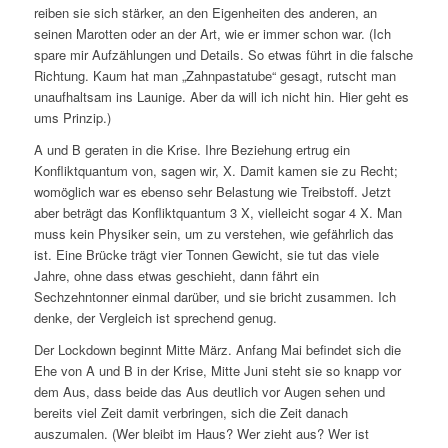
reiben sie sich stärker, an den Eigenheiten des anderen, an
seinen Marotten oder an der Art, wie er immer schon war. (Ich
spare mir Aufzählungen und Details. So etwas führt in die falsche
Richtung. Kaum hat man „Zahnpastatube“ gesagt, rutscht man
unaufhaltsam ins Launige. Aber da will ich nicht hin. Hier geht es
ums Prinzip.)
A und B geraten in die Krise. Ihre Beziehung ertrug ein
Konfliktquantum von, sagen wir, X. Damit kamen sie zu Recht;
womöglich war es ebenso sehr Belastung wie Treibstoff. Jetzt
aber beträgt das Konfliktquantum 3 X, vielleicht sogar 4 X. Man
muss kein Physiker sein, um zu verstehen, wie gefährlich das
ist. Eine Brücke trägt vier Tonnen Gewicht, sie tut das viele
Jahre, ohne dass etwas geschieht, dann fährt ein
Sechzehntonner einmal darüber, und sie bricht zusammen. Ich
denke, der Vergleich ist sprechend genug.
Der Lockdown beginnt Mitte März. Anfang Mai befindet sich die
Ehe von A und B in der Krise, Mitte Juni steht sie so knapp vor
dem Aus, dass beide das Aus deutlich vor Augen sehen und
bereits viel Zeit damit verbringen, sich die Zeit danach
auszumalen. (Wer bleibt im Haus? Wer zieht aus? Wer ist