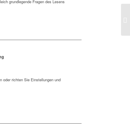
gleich grundlegende Fragen des Lesens
Mü
ng
 oder richten Sie Einstellungen und