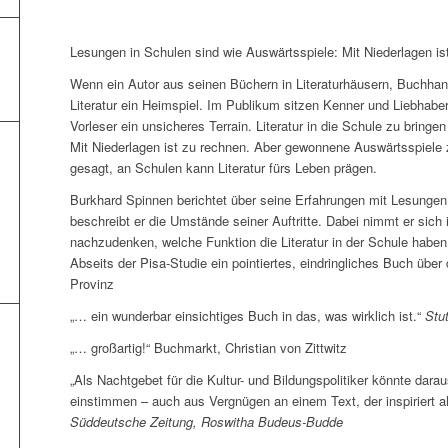
Lesungen in Schulen sind wie Auswärtsspiele: Mit Niederlagen is
Wenn ein Autor aus seinen Büchern in Literaturhäusern, Buchhandl
Literatur ein Heimspiel. Im Publikum sitzen Kenner und Liebhaber.
Vorleser ein unsicheres Terrain. Literatur in die Schule zu bringen
Mit Niederlagen ist zu rechnen. Aber gewonnene Auswärtsspiele 
gesagt, an Schulen kann Literatur fürs Leben prägen.
Burkhard Spinnen berichtet über seine Erfahrungen mit Lesungen 
beschreibt er die Umstände seiner Auftritte. Dabei nimmt er sich 
nachzudenken, welche Funktion die Literatur in der Schule haben 
Abseits der Pisa-Studie ein pointiertes, eindringliches Buch über
Provinz
„… ein wunderbar einsichtiges Buch in das, was wirklich ist.“
Stu
„… großartig!“ Buchmarkt, Christian von Zittwitz
„Als Nachtgebet für die Kultur- und Bildungspolitiker könnte darau
einstimmen – auch aus Vergnügen an einem Text, der inspiriert al
Süddeutsche Zeitung, Roswitha Budeus-Budde