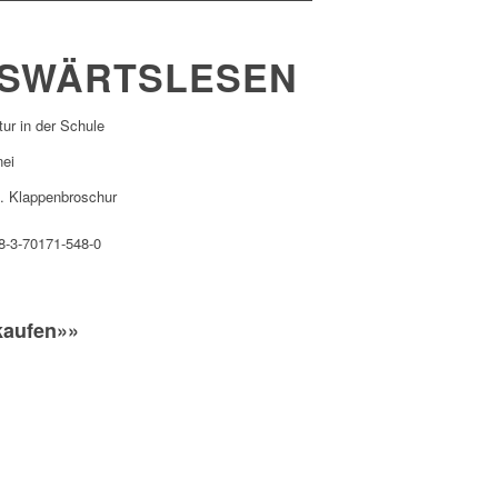
SWÄRTSLESEN
tur in der Schule
nei
n. Klappenbroschur
8-3-70171-548-0
kaufen»»